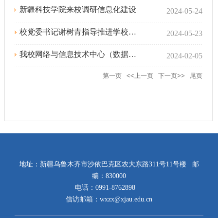
新疆科技学院来校调研信息化建设
2024-05-24
校党委书记谢树青指导推进学校智慧校园二期建设
2024-05-23
我校网络与信息技术中心（数据中心）赴中国电信乌鲁木齐分公司参观交流信息化工作
2024-02-05
第一页
<<上一页
下一页>>
尾页
地址：新疆乌鲁木齐市沙依巴克区农大东路311号11号楼 邮
编：830000
电话：0991-8762898
信访邮箱：wxzx@xjau.edu.cn