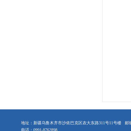
地址：新疆乌鲁木齐市沙依巴克区农大东路311号11号楼 邮编：
电话：0991-8762898