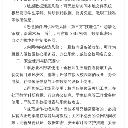
3.
敏感数据泄露风险
：可无差别访问本地文件系统，
极易窃取学生学籍、科研原始数据、财务凭证、教职工隐私
等敏感信息。
4.
恶意插件与供应链风险
：第三方
“技能包” 生态缺乏
审核，暗藏木马、后门，可窃取 SSH 密钥、数据库密码，
自动连接境外控制服务器。
5.
内网横向渗透风险
：一旦校内设备被攻陷，可作为
跳板入侵校园核心服务器、办公系统，威胁全校网络安全。
二、安全使用与防范要求
1.非必要不部署使用：全校师生应理性看待该工具，
切勿盲目
跟风
安装、部署
；
严禁
在接入校园网的设备、办公
电脑、存储敏感信息
与
工作数据的设备上使用。
2.严禁在工作场景使用：校内各单位
及
教职工
禁止
在
处理教学科研数据、行政办公信息、学生信息等工作
业务时
使用
，严防工作数据泄露与系统被攻击。
3.规范操作杜绝风险：因技术研究确需部署的，必须
从官方正规渠道获取源码与教程；关闭不必要的公网访问
权
限
，完善身份认证、数据加密、安全审计等防护措施；妥善