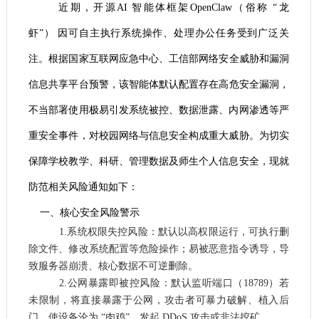
近期，开源
AI 智能体框架
OpenClaw（俗称 “龙
虾”）
因
可
自主执行系统操作、处理办公任务受到广泛关
注。
根据
国家互联网应急中心、工信部网络安全威胁和漏洞
信息共享平台预警，该智能体
默认配置存在高危安全漏洞
，
不当部署使用极易引发
系统被控、数据泄露、内网渗透
等严
重安全事件，对校园网络与信息安全构成重大威胁。为切实
保障学校教学、科研、管理数据及师生个人信息安全，现就
防范相关风险通知如下：
一、
核心安全风险警示
1.
系统权限失控风险
：默认以高权限运行，可执行删
除文件、修改系统配置等危险操作；易被恶意指令诱导，导
致服务器崩溃、核心数据不可逆删除。
2.
公网暴露即被控风险
：默认监听端口（
18789）若
未限制，将直接暴露于公网，攻击者可暴力破解、植入后
门，使设备沦为 “肉鸡”，发起 DDoS 攻击或非法挖矿。