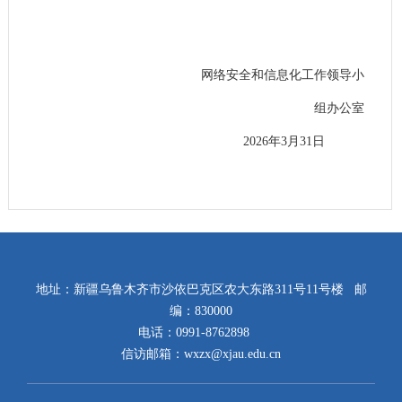
网络安全和信息化工作领导小
组
办公室
2026年3月31日
地址：新疆乌鲁木齐市沙依巴克区农大东路311号11号楼 邮
编：830000
电话：0991-8762898
信访邮箱：wxzx@xjau.edu.cn